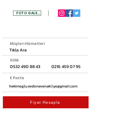
FOTO GALERİ
MENU
Müşteri Hizmetleri
Tıkla Ara
GSM:
0532 490 88 43
0216 459 07 95
E Posta
hekimoglu.evdenevenakliye@gmail.com
Fiyat Hesapla