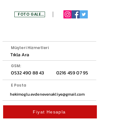
FOTO GALERİ
MENU
Müşteri Hizmetleri
Tıkla Ara
GSM:
0532 490 88 43
0216 459 07 95
E Posta
hekimoglu.evdenevenakliye@gmail.com
Fiyat Hesapla