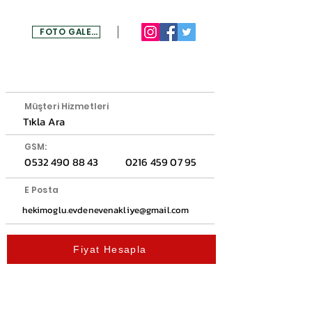
FOTO GALERİ
MENU
Müşteri Hizmetleri
Tıkla Ara
GSM:
0532 490 88 43
0216 459 07 95
E Posta
hekimoglu.evdenevenakliye@gmail.com
Fiyat Hesapla