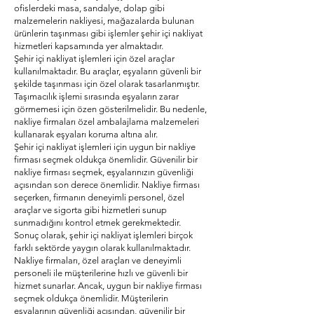
ofislerdeki masa, sandalye, dolap gibi
malzemelerin nakliyesi, mağazalarda bulunan
ürünlerin taşınması gibi işlemler şehir içi nakliyat
hizmetleri kapsamında yer almaktadır.
Şehir içi nakliyat işlemleri için özel araçlar
kullanılmaktadır. Bu araçlar, eşyaların güvenli bir
şekilde taşınması için özel olarak tasarlanmıştır.
Taşımacılık işlemi sırasında eşyaların zarar
görmemesi için özen gösterilmelidir. Bu nedenle,
nakliye firmaları özel ambalajlama malzemeleri
kullanarak eşyaları koruma altına alır.
Şehir içi nakliyat işlemleri için uygun bir nakliye
firması seçmek oldukça önemlidir. Güvenilir bir
nakliye firması seçmek, eşyalarınızın güvenliği
açısından son derece önemlidir. Nakliye firması
seçerken, firmanın deneyimli personel, özel
araçlar ve sigorta gibi hizmetleri sunup
sunmadığını kontrol etmek gerekmektedir.
Sonuç olarak, şehir içi nakliyat işlemleri birçok
farklı sektörde yaygın olarak kullanılmaktadır.
Nakliye firmaları, özel araçları ve deneyimli
personeli ile müşterilerine hızlı ve güvenli bir
hizmet sunarlar. Ancak, uygun bir nakliye firması
seçmek oldukça önemlidir. Müşterilerin
eşyalarının güvenliği açısından, güvenilir bir