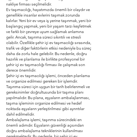
nakliye firması seçilmelidir.
Ev taşımacılığı, hayatımızda önemli bir olaydır ve
genellikle insanlar evlerini taşımak zorunda
kalırlar. Yeni bir ev veya iş yerine taşınmak, yeni bir
başlangıç yapmak, yeni bir yaşam tarzı keşfetmek
ve farklı bir çevreye uyum sağlamak anlamına
gelir. Ancak, taşınma süreci sıkıntılı ve stresli
olabilir. Özellikle şehir içi ev taşımacılığı sırasında,
trafik ve diğer faktörlerin etkisi nedeniyle bu süreç
daha da zorlu hale gelebilir. Bu nedenle, doğru
hazırlık ve planlama ile birlikte profesyonel bir
şehir içi ev taşımacılığı firması ile çalışmak son
derece önemlidir.
Şehir içi ev taşımacılığı işlemi, önceden planlama
ve organize edilmesi gereken bir işlemdir.
Taşınma süreci için uygun bir tarih belirlenmeli ve
gereksinimler doğrultusunda bir taşıma planı
yapılmalıdır. Bu plana, eşyaların ambalajlanması,
taşıma işleminin organize edilmesi ve hedef
noktada eşyaların yerleştirilmesi gibi ayrıntılar
dahil edilmelidir.
Ambalajlama işlemi, taşınma sürecindeki en
önemli adımdır. Eşyaların güvenliği açısından
doğru ambalajlama tekniklerinin kullanılması
gerekmektedir. Bu nedenle, bir şehir içi ev