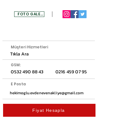
FOTO GALERİ
MENU
Müşteri Hizmetleri
Tıkla Ara
GSM:
0532 490 88 43
0216 459 07 95
E Posta
hekimoglu.evdenevenakliye@gmail.com
Fiyat Hesapla